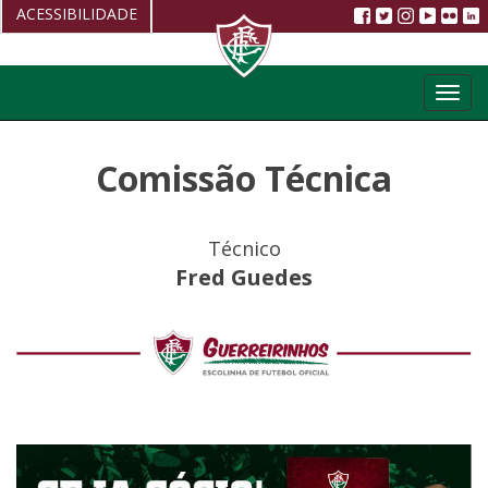
ACESSIBILIDADE
Aumentar fonte
Toggl
Diminuir fonte
navig
Alto Contraste
Comissão Técnica
Restaurar
Técnico
Fred Guedes