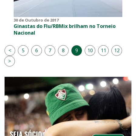
30 de Outubro de 2017
Ginastas do Flu/RBMix brilham no Torneio
Nacional
<
5
6
7
8
9
10
11
12
>