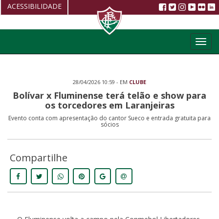
ACESSIBILIDADE
Aumentar fonte
Toggl
Diminuir fonte
navig
Alto Contraste
28/04/2026 10:59 - EM
CLUBE
Restaurar
Bolívar x Fluminense terá telão e show para
os torcedores em Laranjeiras
Evento conta com apresentação do cantor Sueco e entrada gratuita para
sócios
Compartilhe