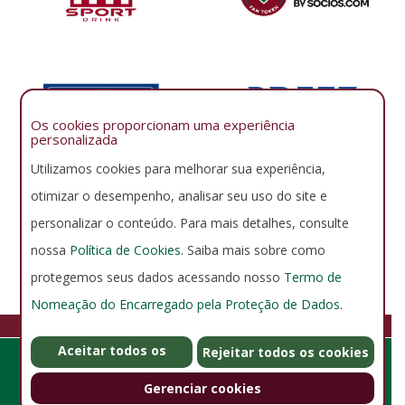
Os cookies proporcionam uma experiência
personalizada
Utilizamos cookies para melhorar sua experiência,
otimizar o desempenho, analisar seu uso do site e
personalizar o conteúdo. Para mais detalhes, consulte
nossa
Política de Cookies
. Saiba mais sobre como
protegemos seus dados acessando nosso
Termo de
Nomeação do Encarregado pela Proteção de Dados
.
FLUMINENSE FOOTBALL CLUB
Aceitar todos os
GERENCIAR COOKIES
POLÍTICA DE PRIVACIDADE
Rejeitar todos os cookies
Rua Álvaro Chaves 41, Laranjeiras - Rio de Janeiro - RJ - Brasil -
cookies
CEP 22231-220 - Horário de Funcionamento: De segunda a
Gerenciar cookies
sexta de 6:00 às 22:00 - Sábado. 6:00 às 20:00 - Domingos e