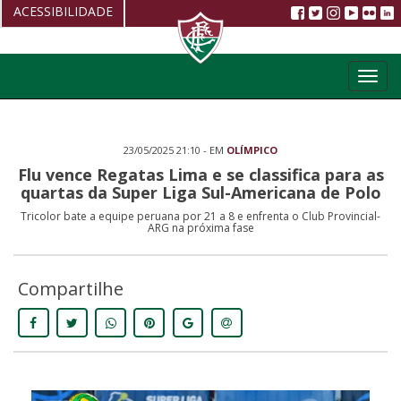
ACESSIBILIDADE
Aumentar fonte
Toggl
Diminuir fonte
navig
Alto Contraste
23/05/2025 21:10 - EM
OLÍMPICO
Restaurar
Flu vence Regatas Lima e se classifica para as
quartas da Super Liga Sul-Americana de Polo
Tricolor bate a equipe peruana por 21 a 8 e enfrenta o Club Provincial-
ARG na próxima fase
Compartilhe