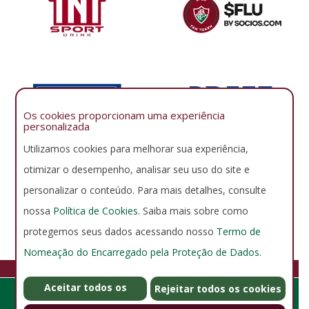
Os cookies proporcionam uma experiência
personalizada
Utilizamos cookies para melhorar sua experiência,
otimizar o desempenho, analisar seu uso do site e
personalizar o conteúdo. Para mais detalhes, consulte
nossa
Política de Cookies
. Saiba mais sobre como
protegemos seus dados acessando nosso
Termo de
Nomeação do Encarregado pela Proteção de Dados
.
FLUMINENSE FOOTBALL CLUB
Aceitar todos os
GERENCIAR COOKIES
POLÍTICA DE PRIVACIDADE
Rejeitar todos os cookies
Rua Álvaro Chaves 41, Laranjeiras - Rio de Janeiro - RJ - Brasil -
cookies