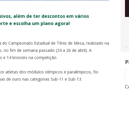
sivos, além de ter descontos em vários
orte e escolha um plano agora!
a do Campeonato Estadual de Tênis de Mesa, realizado na
, no fim de semana passado (24 a 26 de abril). A
as e 14 bronzes na competição.
P
r atletas dos módulos olímpicos e paralímpicos, foi
as de ouro nas categorias Sub-11 e Sub-13.
COPA DO BRASIL
C
0
0
INGRESSOS
X
CANÃ
OITAVAS DE FINAL - IDA -
SÁB, 1/8, 17:30
-