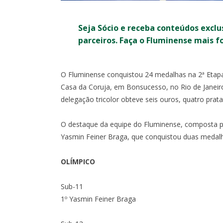
Seja Sócio e receba conteúdos exclu
parceiros. Faça o Fluminense mais f
O Fluminense conquistou 24 medalhas na 2ª Etap
Casa da Coruja, em Bonsucesso, no Rio de Janeiro
delegação tricolor obteve seis ouros, quatro prat
O destaque da equipe do Fluminense, composta po
Yasmin Feiner Braga, que conquistou duas medalh
RO
CAMPEONATO BRASILEIRO
OLÍMPICO
0
0
Sub-11
X
1º Yasmin Feiner Braga
18:30
- ARENA DO
21ª RODADA -
QUA, 29/7, 21:30
- MARA