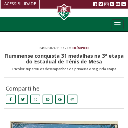
ACESSIBILIDADE
Aumentar fonte
Toggl
Diminuir fonte
navig
Alto Contraste
24/07/2024 11:37 - EM
OLÍMPICO
Restaurar
Fluminense conquista 31 medalhas na 3ª etapa
do Estadual de Tênis de Mesa
Tricolor superou os desempenhos da primeira e segunda etapa
Compartilhe