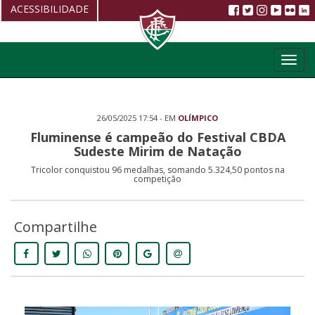
ACESSIBILIDADE
Aumentar fonte
Toggl
Diminuir fonte
navig
Alto Contraste
26/05/2025 17:54 - EM
OLÍMPICO
Restaurar
Fluminense é campeão do Festival CBDA
Sudeste Mirim de Natação
Tricolor conquistou 96 medalhas, somando 5.324,50 pontos na
competição
Compartilhe