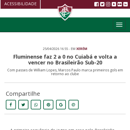
ACESSIBILIDADE
Aumentar fonte
Toggl
Diminuir fonte
navig
Alto Contraste
25/04/2026 16:55 - EM
XERÉM
Restaurar
Fluminense faz 2 a 0 no Cuiabá e volta a
vencer no Brasileirão Sub-20
Com passes de William Lopes, Marcos Paulo marca primeiros gols em
retorno ao clube
Compartilhe