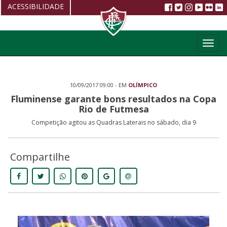
ACESSIBILIDADE
Aumentar fonte
Toggl
Diminuir fonte
navig
Alto Contraste
10/09/2017 09:00 - EM
OLÍMPICO
Restaurar
Fluminense garante bons resultados na Copa
Rio de Futmesa
Competição agitou as Quadras Laterais no sábado, dia 9
Compartilhe