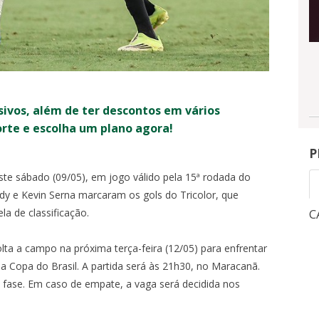
sivos, além de ter descontos em vários
orte e escolha um plano agora!
P
te sábado (09/05), em jogo válido pela 15ª rodada do
y e Kevin Serna marcaram os gols do Tricolor, que
la de classificação.
CAMPEONATO BRASILEIRO
C
lta a campo na próxima terça-feira (12/05) para enfrentar
1
3
NGRESSOS
INGRESSOS
da Copa do Brasil. A partida será às 21h30, no Maracanã.
X
a fase. Em caso de empate, a vaga será decidida nos
0
-
OITAVAS DE FINAL - VOLTA -
QUA, 5/8, 21:30
-