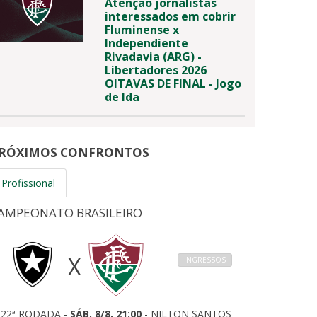
Atenção jornalistas
interessados em cobrir
Fluminense x
Independiente
Rivadavia (ARG) -
Libertadores 2026
OITAVAS DE FINAL - Jogo
de Ida
RÓXIMOS CONFRONTOS
Profissional
AMPEONATO BRASILEIRO
X
INGRESSOS
22ª RODADA -
SÁB, 8/8, 21:00
- NILTON SANTOS