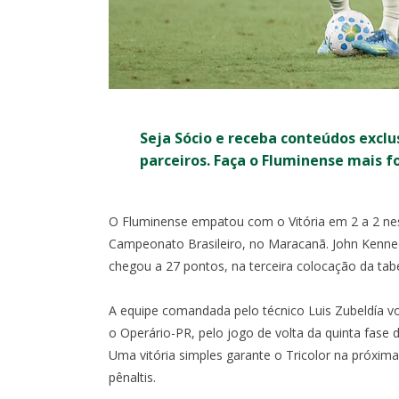
Seja Sócio e receba conteúdos exclu
parceiros. Faça o Fluminense mais f
O Fluminense empatou com o Vitória em 2 a 2 nes
Campeonato Brasileiro, no Maracanã. John Kenned
chegou a 27 pontos, na terceira colocação da tabe
RO
COPA DO BRASIL
A equipe comandada pelo técnico Luis Zubeldía vo
0
0
I
o Operário-PR, pelo jogo de volta da quinta fase 
X
Uma vitória simples garante o Tricolor na próxim
pênaltis.
1:30
- MARACANÃ
OITAVAS DE FINAL - IDA -
SÁB, 1/8, 17:3