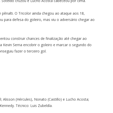
ez, Soteldo cruzou e Lucho Acosta cabeceou por cima.
 pênalti. O Tricolor ainda chegou ao ataque aos 18,
ou para defesa do goleiro, mas viu o adversário chegar ao
ntou construir chances de finalização até chegar ao
a Kevin Serna encobrir o goleiro e marcar o segundo do
nseguiu fazer o terceiro gol.
ê; Alisson (Hércules), Nonato (Castillo) e Lucho Acosta;
Kennedy. Técnico: Luis Zubeldía.