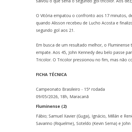
salvou o que seria o segundo gol tricolor. Aos d
O Vitória empatou o confronto aos 17 minutos, de
quando Alisson recebeu de Lucho Acosta e finaliz
segundo gol aos 21.
Em busca de um resultado melhor, o Fluminense te
empate. Aos 45, John Kennedy deu belo passe par
Tricolor. O Tricolor pressionou no fim, mas não co
FICHA TÉCNICA
Campeonato Brasileiro - 15ª rodada
09/05/2026, 18h, Maracanã
Fluminense (2)
Fábio; Samuel Xavier (Guga), Ignácio, Millán e Ren
Savarino (Riquelme), Soteldo (Kevin Serna) e John 