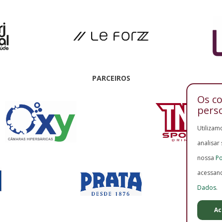
PARCEIROS
Os c
pers
Utilizam
analisar
nossa
Po
acessan
Dados
.
Ac