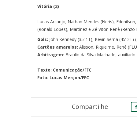
Vitória (2)
Lucas Arcanjo; Nathan Mendes (Neris), Edenilson
(Ronald Lopes), Martínez e Zé Vitor; Renê (Renzo L
Gols:
John Kennedy (35’ 1T), Kevin Serna (45’ 2T) (
Cartões amarelos:
Alisson, Riquelme, Renê (FLU
Arbitragem:
Braulio da Silva Machado, auxiliad
Texto: Comunicação/FFC
Foto: Lucas Merçon/FFC
Compartilhe