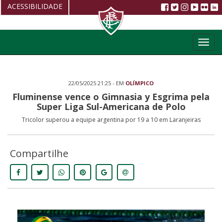
ACESSIBILIDADE
Aumentar fonte
Toggl
Diminuir fonte
navig
Alto Contraste
22/05/2025 21:25 - EM
OLÍMPICO
Restaurar
Fluminense vence o Gimnasia y Esgrima pela
Super Liga Sul-Americana de Polo
Tricolor superou a equipe argentina por 19 a 10 em Laranjeiras
Compartilhe