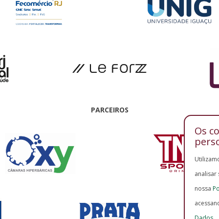
PARCEIROS
Os c
pers
Utilizam
analisar
nossa
Po
acessan
Dados
.