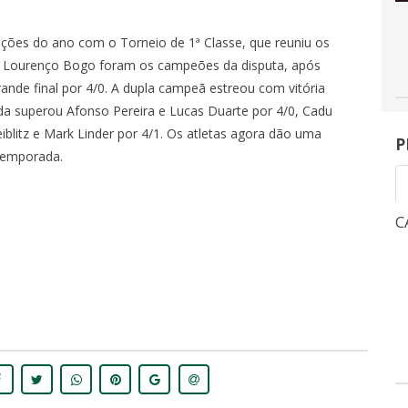
ções do ano com o Torneio de 1ª Classe, que reuniu os
 e Lourenço Bogo foram os campeões da disputa, após
ande final por 4/0. A dupla campeã estreou com vitória
a superou Afonso Pereira e Lucas Duarte por 4/0, Cadu
iblitz e Mark Linder por 4/1. Os atletas agora dão uma
P
-temporada.
CAMPEONATO BRASILEIRO
C
1
3
NGRESSOS
INGRESSOS
X
0
-
OITAVAS DE FINAL - VOLTA -
QUA, 5/8, 21:30
-
MARACANÃ