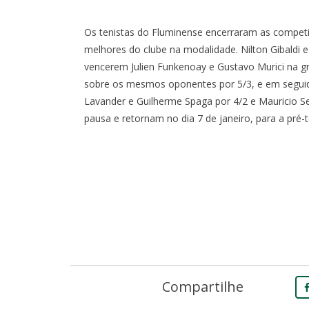
Os tenistas do Fluminense encerraram as competi
melhores do clube na modalidade. Nilton Gibaldi
vencerem Julien Funkenoay e Gustavo Murici na gr
sobre os mesmos oponentes por 5/3, e em seguid
Lavander e Guilherme Spaga por 4/2 e Mauricio Se
pausa e retornam no dia 7 de janeiro, para a pré
RO
COPA DO BRASIL
0
0
I
X
1:30
- MARACANÃ
OITAVAS DE FINAL - IDA -
SÁB, 1/8, 17:3
MARACANÃ
Compartilhe