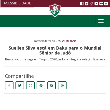
ACESSIBILIDADE
Aumentar fonte
Toggl
Diminuir fonte
navig
Alto Contraste
20/09/2018 22:00 - EM
OLÍMPICO
Restaurar
Suellen Silva está em Baku para o Mundial
Sênior de Judô
Buscando uma vaga em Tóquio 2020, judoca integra a seleção libanesa
Compartilhe