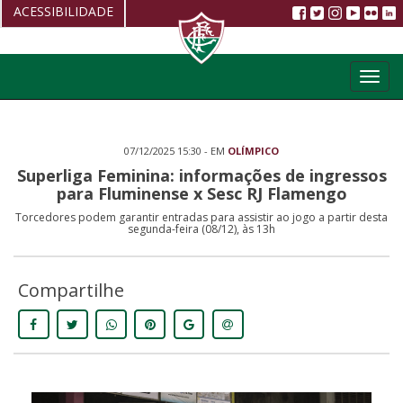
ACESSIBILIDADE
Aumentar fonte
Toggl
Diminuir fonte
navig
Alto Contraste
07/12/2025 15:30 - EM
OLÍMPICO
Restaurar
Superliga Feminina: informações de ingressos
para Fluminense x Sesc RJ Flamengo
Torcedores podem garantir entradas para assistir ao jogo a partir desta
segunda-feira (08/12), às 13h
Compartilhe