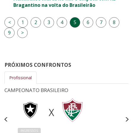
Bragantino na volta do Brasileirão
<
1
2
3
4
5
6
7
8
9
>
PRÓXIMOS CONFRONTOS
Profissional
CAMPEONATO BRASILEIRO
X
INGRESSOS